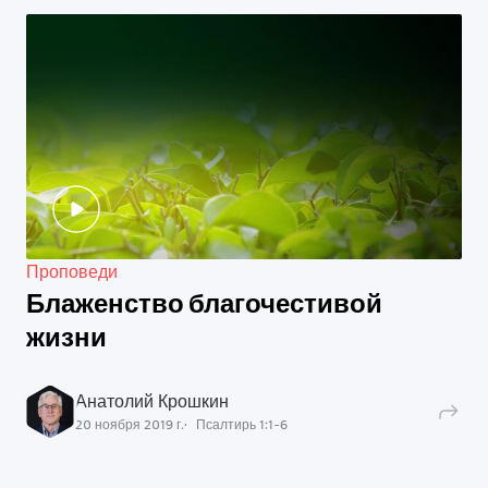
Проповеди
Блаженство благочестивой
жизни
Анатолий Крошкин
20 ноября 2019 г.
Псалтирь
1
:
1
-
6