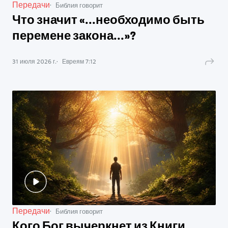
Передачи
Библия говорит
Что значит «...необходимо быть
перемене закона...»?
31 июля 2026 г.
Евреям
7
:
12
Передачи
Библия говорит
Кого Бог вычеркнет из Книги