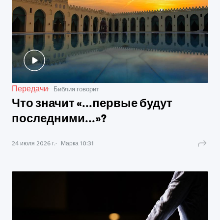
Передачи
Библия говорит
Что значит «...первые будут
последними...»?
24 июля 2026 г.
Марка
10
:
31