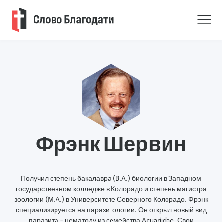
Фрэнк Шервин
Получил степень бакалавра (B.A.) биологии в Западном
государственном колледже в Колорадо и степень магистра
зоологии (M.A.) в Университете Северного Колорадо. Фрэнк
специализируется на паразитологии. Он открыл новый вид
паразита - нематоду из семейства Acuariidae. Свои