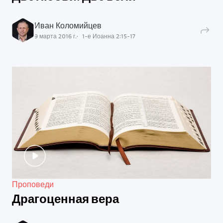
Иван Коломийцев
9 марта 2016 г.
1-е Иоанна
2
:
15
-
17
Проповеди
Драгоценная вера