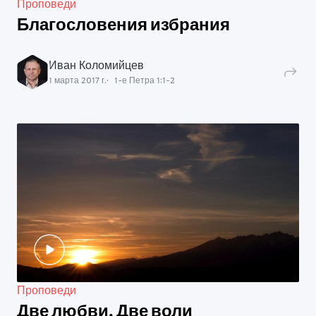
Проповеди
Благословения избрания
Иван Коломийцев
1 марта 2017 г.
1-е Петра
1
:
1
-
2
Проповеди
Две любви. Две воли