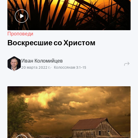
Проповеди
Воскресшие со Христом
Иван Коломийцев
20 марта 2022 г.
Колоссянам
3
:
1
-
15