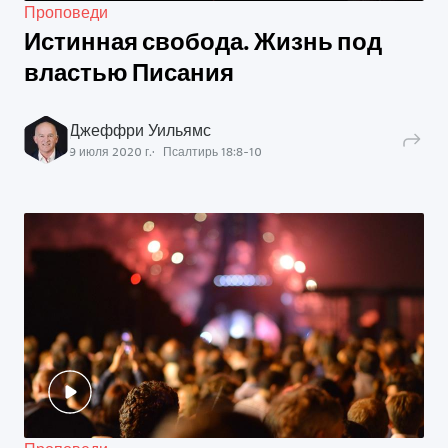
Проповеди
Истинная свобода. Жизнь под
властью Писания
Джеффри Уильямс
9 июля 2020 г.
Псалтирь
18
:
8
-
10