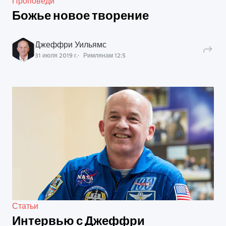
Проповеди
Божье новое творение
Джеффри Уильямс
31 июля 2019 г.
Римлянам
12
:
5
Статьи
Интервью с Джеффри