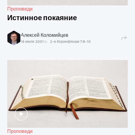
Проповеди
Истинное покаяние
Алексей Коломийцев
16 июля 2001 г.
2-е Коринфянам
7
:
8
-
10
Проповеди