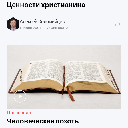
Ценности христианина
Алексей Коломийцев
11 июня 2001 г.
Исаия
66
:
1
-
2
Проповеди
Человеческая похоть