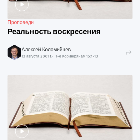
Проповеди
Реальность воскресения
Алексей Коломийцев
13 августа 2001 г.
1-е Коринфянам
15
:
1
-
13