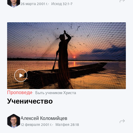
26 марта 2001 г.
Исход
32
:
1
-
7
Проповеди
Быть учеником Христа
Ученичество
Алексей Коломийцев
12 февраля 2001 г.
Матфея
28
:
18