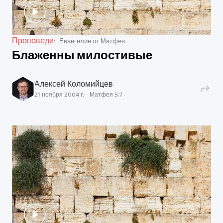
Проповеди
Евангелие от Матфея
Блаженны милостивые
Алексей Коломийцев
21 ноября 2004 г.
Матфея
5
:
7