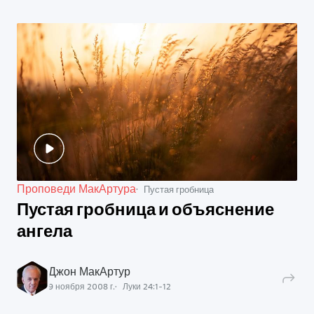
Проповеди МакАртура
Пустая гробница
Пустая гробница и объяснение
ангела
Джон МакАртур
9 ноября 2008 г.
Луки
24
:
1
-
12