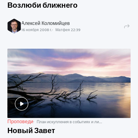
Возлюби ближнего
Алексей Коломийцев
16 ноября 2008 г.
Матфея
22
:
39
Проповеди
План искупления в событиях и лицах
Новый Завет