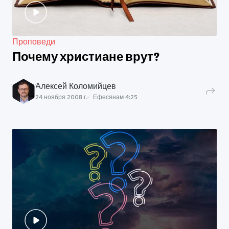
Проповеди
Почему христиане врут?
Алексей Коломийцев
24 ноября 2008 г.
Ефесянам
4
:
25