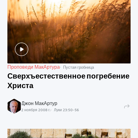
Проповеди МакАртура
Пустая гробница
Сверхъестественное погребение
Христа
Джон МакАртур
2 ноября 2008 г.
Луки
23
:
50
-
56