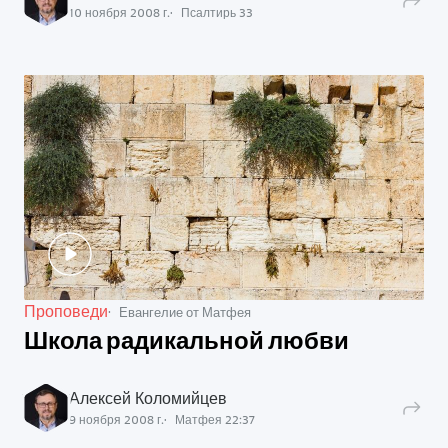
10 ноября 2008 г.
Псалтирь
33
Проповеди
Евангелие от Матфея
Школа радикальной любви
Алексей Коломийцев
9 ноября 2008 г.
Матфея
22
:
37