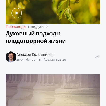
Проповеди
Плод Духа - 2
Духовный подход к
плодотворной жизни
Алексей Коломийцев
26 октября 2014 г.
Галатам
5
:
22
-
26