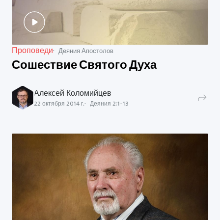
Проповеди
Деяния Апостолов
Сошествие Святого Духа
Алексей Коломийцев
22 октября 2014 г.
Деяния
2
:
1
-
13