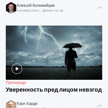
Алексей Коломийцев
8 октября 2014 г.
Деяния
1
:
12
-
26
Проповеди
Уверенность пред лицом невзгод
Кэри Харди