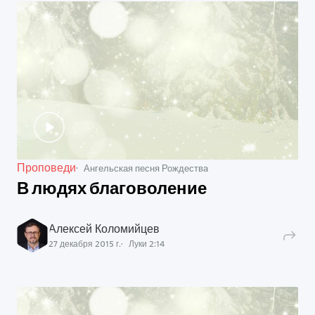
Проповеди
Ангельская песня Рождества
В людях благоволение
Алексей Коломийцев
27 декабря 2015 г.
Луки
2
:
14