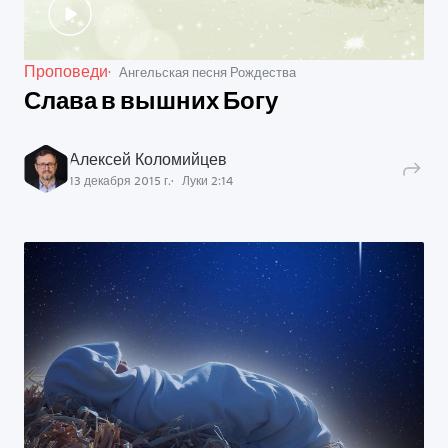
Проповеди
Ангельская песня Рождества
Слава в вышних Богу
Алексей Коломийцев
13 декабря 2015 г.
Луки
2
:
14