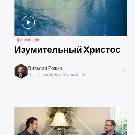
Проповеди
Изумительный Христос
Виталий Рожко
18 февраля 2018 г.
Марка
2
:
1
-
12