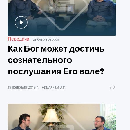
Передачи
Библия говорит
Как Бог может достичь
сознательного
послушания Его воле?
19 февраля 2018 г.
Римлянам
3
:
11