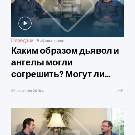
Передачи
Библия говорит
Каким образом дьявол и
ангелы могли
согрешить? Могут ли
святые ангелы
20 февраля 2018 г.
согрешить сегодня?