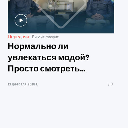
Передачи
Библия говорит
Нормально ли
увлекаться модой?
Просто смотреть
журналы и передачи, но
13 февраля 2018 г.
оставаться скромной?