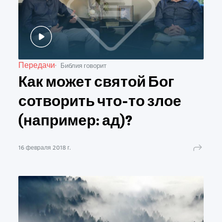
Передачи
Библия говорит
Как может святой Бог
сотворить что-то злое
(например: ад)?
16 февраля 2018 г.