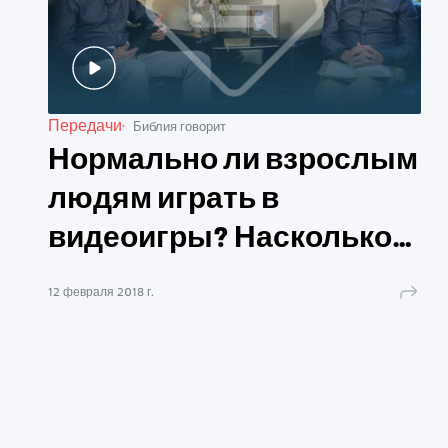
Передачи
Библия говорит
Нормально ли взрослым
людям играть в
видеоигры? Насколько
это допустимо?
12 февраля 2018 г.