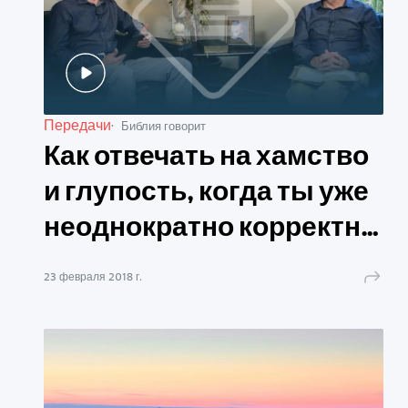
Передачи
Библия говорит
Как отвечать на хамство
и глупость, когда ты уже
неоднократно корректно
осаждал человека?
23 февраля 2018 г.