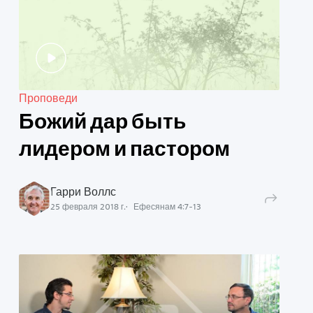
Проповеди
Божий дар быть
лидером и пастором
Гарри Воллс
25 февраля 2018 г.
Ефесянам
4
:
7
-
13