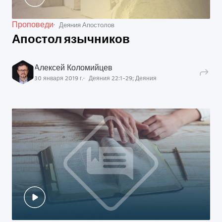
Проповеди
Деяния Апостолов
Апостол язычников
Алексей Коломийцев
30 января 2019 г.
Деяния
22
:
1
-
29
;
Деяния