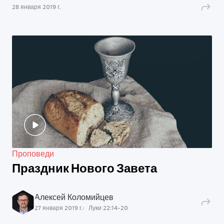
28 января 2019 г.
Проповеди
Праздник Нового Завета
Алексей Коломийцев
27 января 2019 г.
Луки
22
:
14
-
20