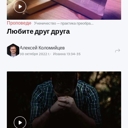
Проповеди
Ученичество — практика преображающего влияния
Любите друг друга
Алексей Коломийцев
30 октября 2022 г.
Иоанна
13
:
34
-
35