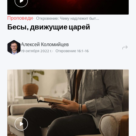
Проповеди
Откровение: Чему надлежит быть вскоре
Бесы, движущие царей
Алексей Коломийцев
19 октября 2022 г.
Откровение
16
:
1
-
16