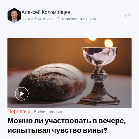
Алексей Коломийцев
26 октября 2022 г.
Откровение
16
:
17
-
17
:
18
Передачи
Библия говорит
Можно ли участвовать в вечере,
испытывая чувство вины?