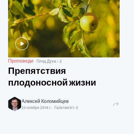
Проповеди
Плод Духа - 2
Препятствия
плодоносной жизни
Алексей Коломийцев
23 ноября 2014 г.
Галатам
6
:
1
-
5