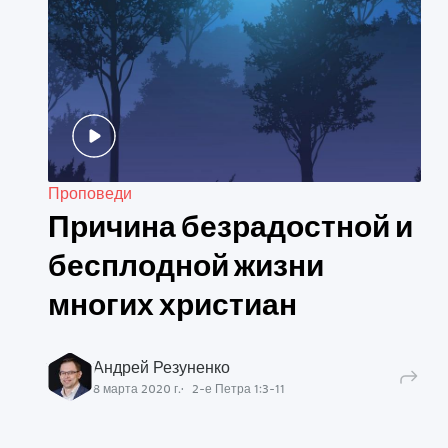
Проповеди
Причина безрадостной и
бесплодной жизни
многих христиан
Андрей Резуненко
8 марта 2020 г.
2-е Петра
1
:
3
-
11