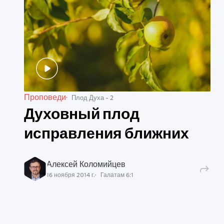
Проповеди
Плод Духа - 2
Духовный плод
исправления ближних
Алексей Коломийцев
16 ноября 2014 г.
Галатам
6
:
1