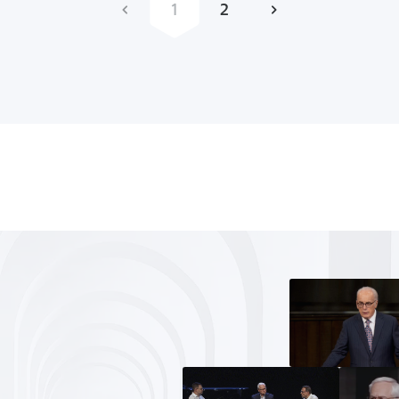
1
2
в