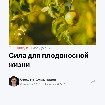
Проповеди
Плод Духа - 2
Сила для плодоносной
жизни
Алексей Коломийцев
30 ноября 2014 г.
Галатам
6
:
7
-
10