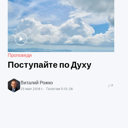
Проповеди
Поступайте по Духу
Виталий Рожко
23 мая 2018 г.
Галатам
5
:
13
-
26