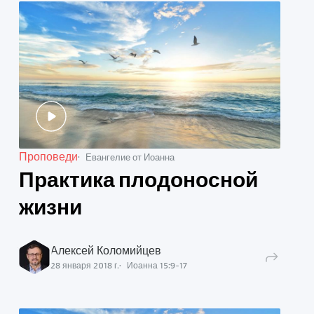
Проповеди
Евангелие от Иоанна
Практика плодоносной
жизни
Алексей Коломийцев
28 января 2018 г.
Иоанна
15
:
9
-
17