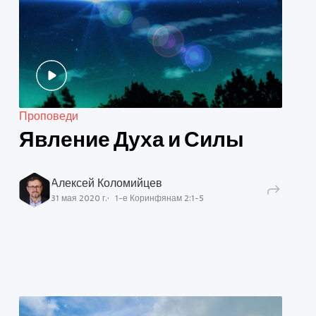
Проповеди
Явление Духа и Силы
Алексей Коломийцев
31 мая 2020 г.
1-е Коринфянам
2
:
1
-
5