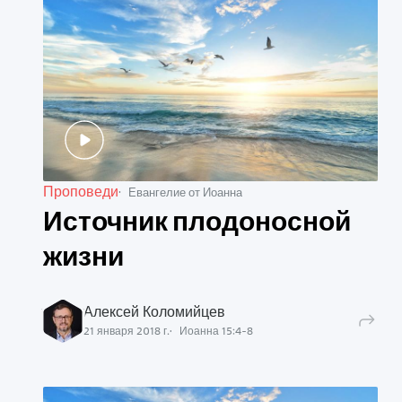
Проповеди
Евангелие от Иоанна
Источник плодоносной
жизни
Алексей Коломийцев
21 января 2018 г.
Иоанна
15
:
4
-
8