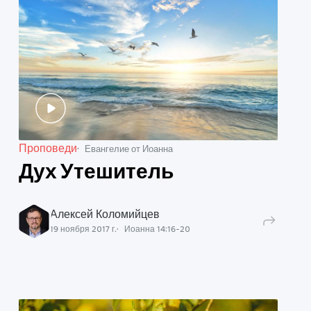
Проповеди
Евангелие от Иоанна
Дух Утешитель
Алексей Коломийцев
19 ноября 2017 г.
Иоанна
14
:
16
-
20