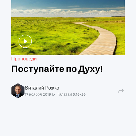
Проповеди
Поступайте по Духу!
Виталий Рожко
17 ноября 2019 г.
Галатам
5
:
16
-
26