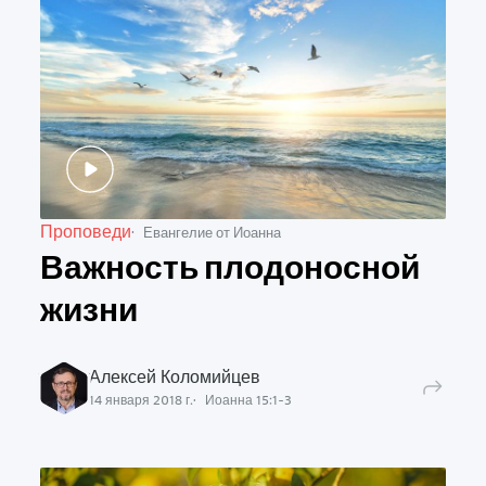
Проповеди
Евангелие от Иоанна
Важность плодоносной
жизни
Алексей Коломийцев
14 января 2018 г.
Иоанна
15
:
1
-
3