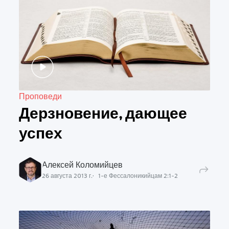
Проповеди
Дерзновение, дающее
успех
Алексей Коломийцев
26 августа 2013 г.
1-е Фессалоникийцам
2
:
1
-
2