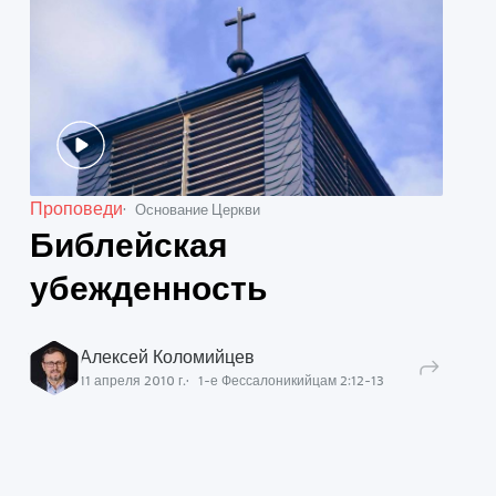
Проповеди
Основание Церкви
Библейская
убежденность
Алексей Коломийцев
11 апреля 2010 г.
1-е Фессалоникийцам
2
:
12
-
13