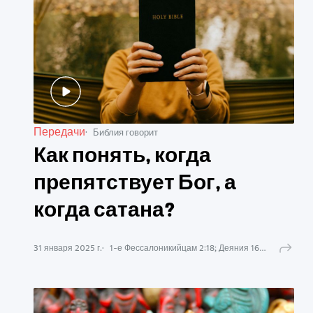
Передачи
Библия говорит
Как понять, когда
препятствует Бог, а
когда сатана?
31 января 2025 г.
1-е Фессалоникийцам
2
:
18
;
Деяния
16
:
6
-
7