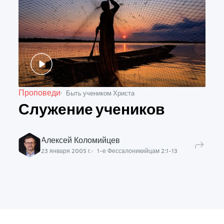
Проповеди
Быть учеником Христа
Служение учеников
Алексей Коломийцев
23 января 2005 г.
1-е Фессалоникийцам
2
:
1
-
13