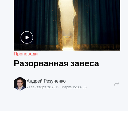
Проповеди
Разорванная завеса
Андрей Резуненко
21 сентября 2025 г.
Марка
15
:
33
-
38