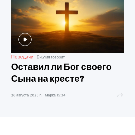
Передачи
Библия говорит
Оставил ли Бог своего
Сына на кресте?
26 августа 2025 г.
Марка
15
:
34