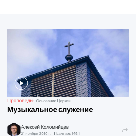
Проповеди
Основание Церкви
Музыкальное служение
Алексей Коломийцев
21 ноября 2010 г.
Псалтирь
149
:
1