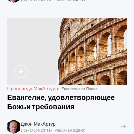
Проповеди МакАртура
Евангелие от Павла
Евангелие, удовлетворяющее
Божьи требования
Джон МакАртур
2 сентября 2011 г.
Римлянам
3
:
25
-
31