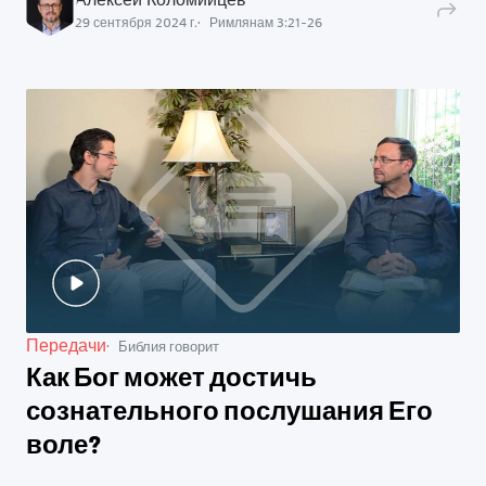
29 сентября 2024 г.
Римлянам
3
:
21
-
26
Передачи
Библия говорит
Как Бог может достичь
сознательного послушания Его
воле?