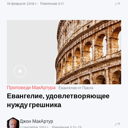
19 февраля 2018 г.
Римлянам
3
:
11
Проповеди МакАртура
Евангелие от Павла
Евангелие, удовлетворяющее
нужду грешника
Джон МакАртур
2 сентября 2011 г.
Римлянам
3
:
21
-
25