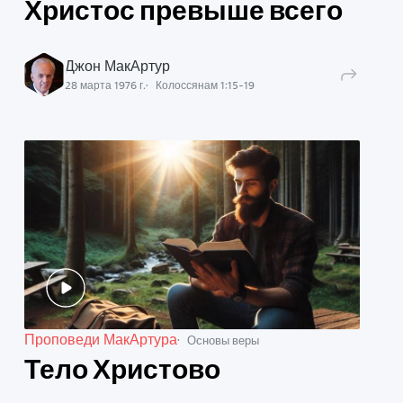
Христос превыше всего
Джон МакАртур
28 марта 1976 г.
Колоссянам
1
:
15
-
19
Проповеди МакАртура
Основы веры
Тело Христово