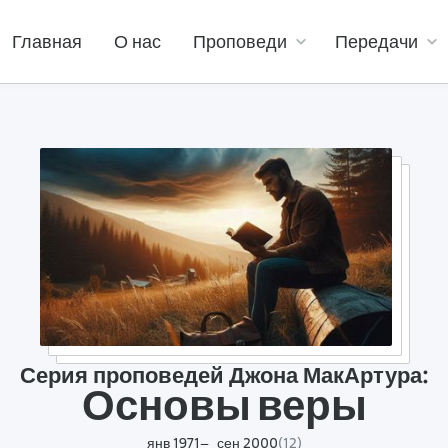
Главная
О нас
Проповеди
Передачи
Серия проповедей Джона МакАртура:
Основы веры
янв 1971
сен 2000
(
12
)