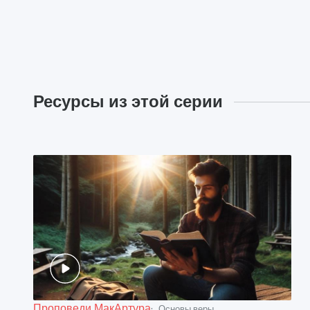
Ресурсы из этой серии
Проповеди МакАртура
Основы веры