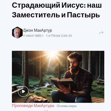
Страдающий Иисус: наш
Заместитель и Пастырь
Джон МакАртур
11 июня 1989 г.
1-е Петра
2
:
24
-
25
Проповеди МакАртура
Основы веры