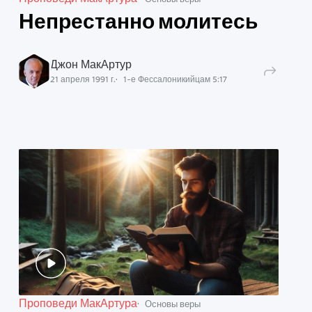
Непрестанно молитесь
Джон МакАртур
21 апреля 1991 г.
1-е Фессалоникийцам
5
:
17
Проповеди МакАртура
Основы веры