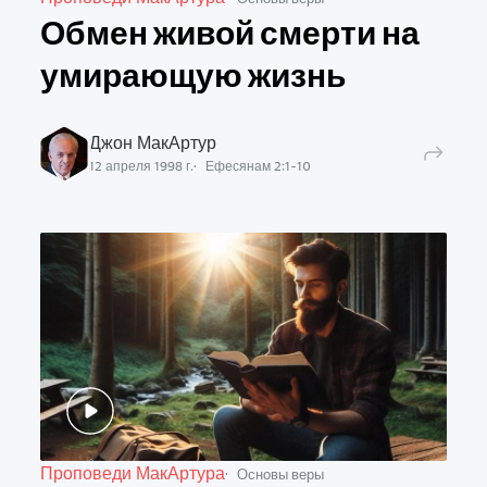
Обмен живой смерти на
умирающую жизнь
Джон МакАртур
12 апреля 1998 г.
Ефесянам
2
:
1
-
10
Проповеди МакАртура
Основы веры