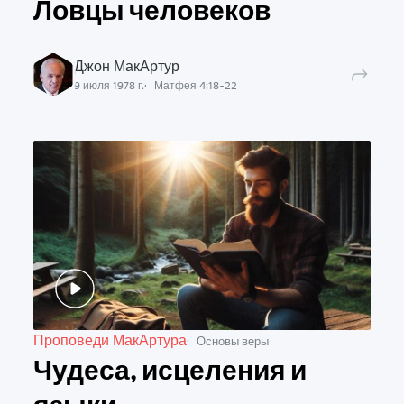
Ловцы человеков
Джон МакАртур
9 июля 1978 г.
Матфея
4
:
18
-
22
Проповеди МакАртура
Основы веры
Чудеса, исцеления и