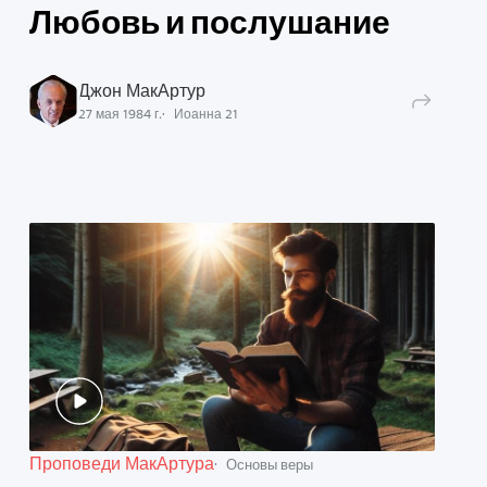
Любовь и послушание
Джон МакАртур
27 мая 1984 г.
Иоанна
21
Проповеди МакАртура
Основы веры