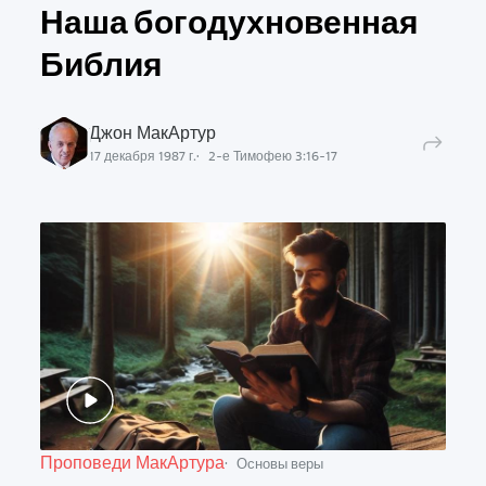
Наша богодухновенная
Библия
Джон МакАртур
17 декабря 1987 г.
2-е Тимофею
3
:
16
-
17
Проповеди МакАртура
Основы веры