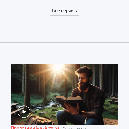
Все серии
Проповеди МакАртура
Основы веры