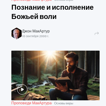
Познание и исполнение
Божьей воли
Джон МакАртур
10 сентября 2000 г.
Проповеди МакАртура
Основы веры