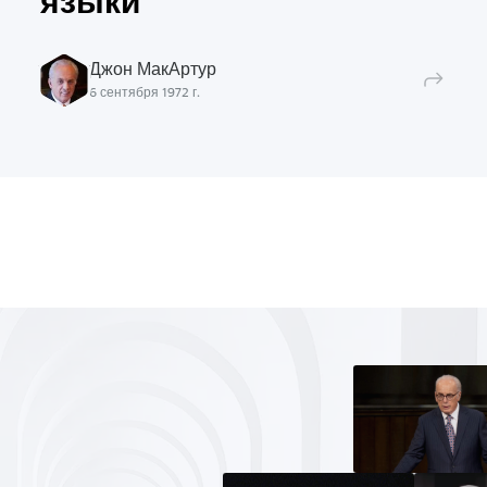
языки
Джон МакАртур
6 сентября 1972 г.
в