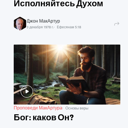
Исполняйтесь Духом
Джон МакАртур
3 декабря 1978 г.
Ефесянам
5
:
18
Проповеди МакАртура
Основы веры
Бог: каков Он?