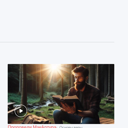
Проповеди МакАртура
Основы веры