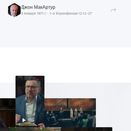
Джон МакАртур
3 января 1971 г.
1-е Коринфянам
12
:
12
-
27