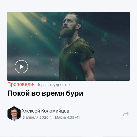
Проповеди
Вера в трудностях
Покой во время бури
Алексей Коломийцев
15 апреля 2020 г.
Марка
4
:
35
-
41