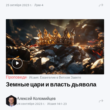
25 октября 2023 г.
Луки
4
Проповеди
Исаия: Евангелие в Ветхом Завете
Земные цари и власть дьявола
Алексей Коломийцев
24 сентября 2023 г.
Исаия
14
:
1
-
23