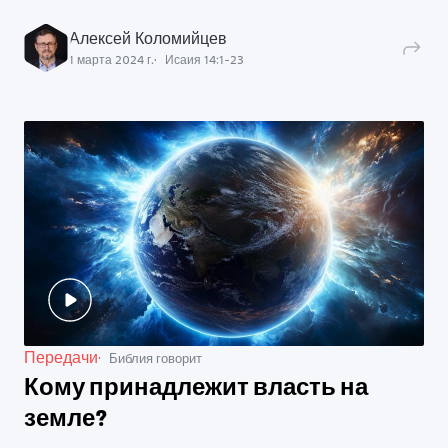
Алексей Коломийцев
1 марта 2024 г.
Исаия
14
:
1
-
23
Передачи
Библия говорит
Кому принадлежит власть на
земле?