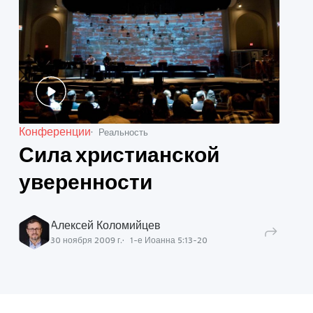
Конференции
Реальность
Сила христианской
уверенности
Алексей Коломийцев
30 ноября 2009 г.
1-е Иоанна
5
:
13
-
20