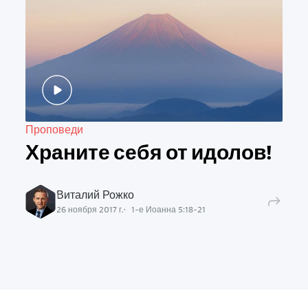
Проповеди
Храните себя от идолов!
Виталий Рожко
26 ноября 2017 г.
1-е Иоанна
5
:
18
-
21