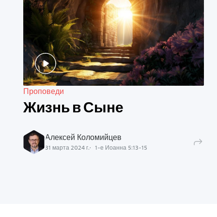
Проповеди
Жизнь в Сыне
Алексей Коломийцев
31 марта 2024 г.
1-е Иоанна
5
:
13
-
15