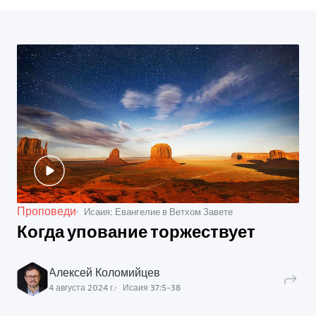
Проповеди
Исаия: Евангелие в Ветхом Завете
Когда упование торжествует
Алексей Коломийцев
4 августа 2024 г.
Исаия
37
:
5
-
38