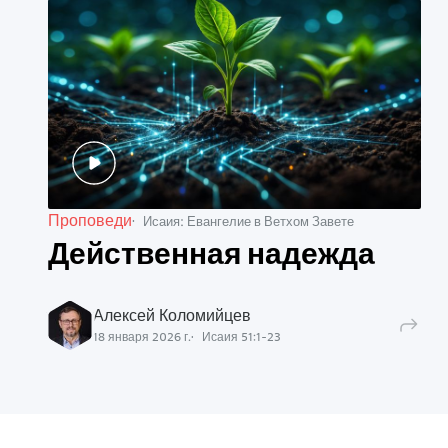
Проповеди
Исаия: Евангелие в Ветхом Завете
Действенная надежда
Алексей Коломийцев
18 января 2026 г.
Исаия
51
:
1
-
23