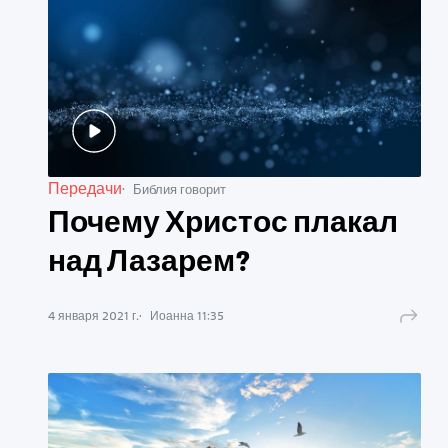
Передачи
Библия говорит
Почему Христос плакал
над Лазарем?
4 января 2021 г.
Иоанна
11
:
35