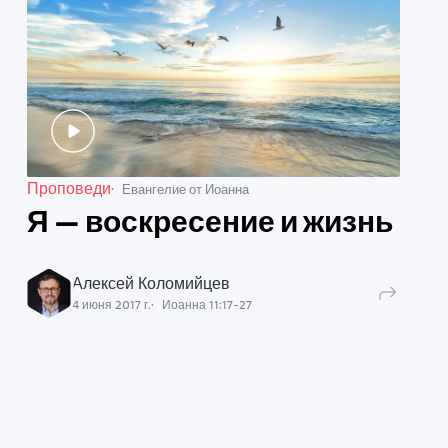
Проповеди
Евангелие от Иоанна
Я — воскресение и жизнь
Алексей Коломийцев
4 июня 2017 г.
Иоанна
11
:
17
-
27