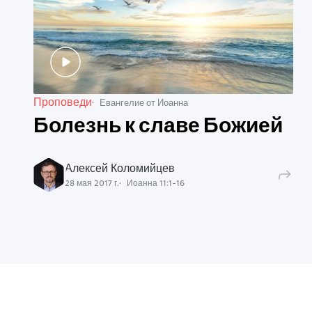
Проповеди
Евангелие от Иоанна
Болезнь к славе Божией
Алексей Коломийцев
28 мая 2017 г.
Иоанна
11
:
1
-
16