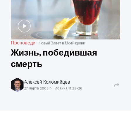
Проповеди
Новый Завет в Моей крови
Жизнь, победившая
смерть
Алексей Коломийцев
27 марта 2005 г.
Иоанна
11
:
25
-
26