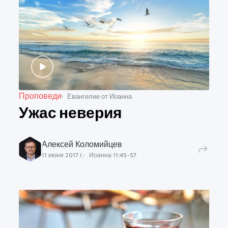
Проповеди
Евангелие от Иоанна
Ужас неверия
Алексей Коломийцев
11 июня 2017 г.
Иоанна
11
:
45
-
57