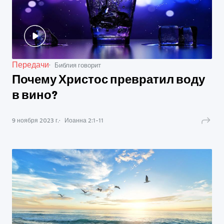
Передачи
Библия говорит
Почему Христос превратил воду
в вино?
9 ноября 2023 г.
Иоанна
2
:
1
-
11