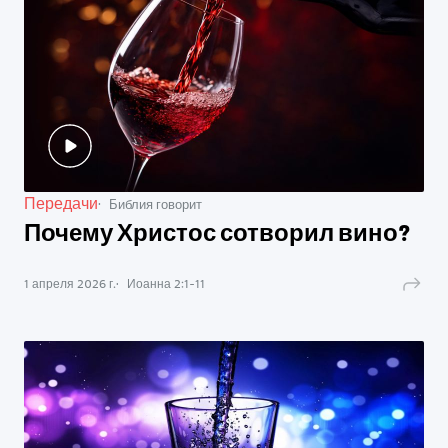
Передачи
Библия говорит
Почему Христос сотворил вино?
1 апреля 2026 г.
Иоанна
2
:
1
-
11