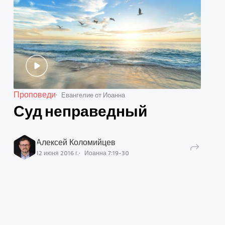
Проповеди
Евангелие от Иоанна
Суд неправедный
Алексей Коломийцев
12 июня 2016 г.
Иоанна
7
:
19
-
30