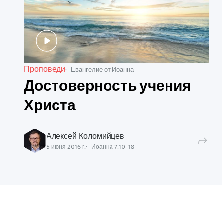
Проповеди
Евангелие от Иоанна
Достоверность учения
Христа
Алексей Коломийцев
5 июня 2016 г.
Иоанна
7
:
10
-
18