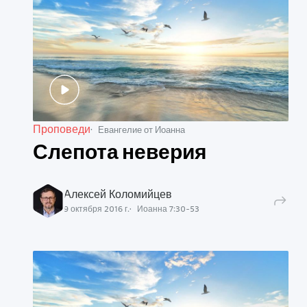
Проповеди
Евангелие от Иоанна
Слепота неверия
Алексей Коломийцев
9 октября 2016 г.
Иоанна
7
:
30
-
53