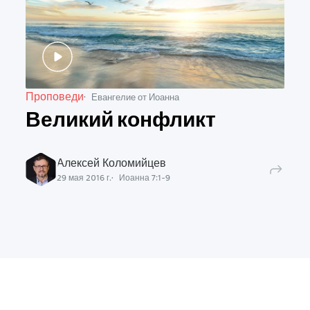
Проповеди
Евангелие от Иоанна
Великий конфликт
Алексей Коломийцев
29 мая 2016 г.
Иоанна
7
:
1
-
9