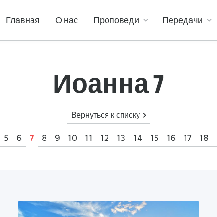
Главная
О нас
Проповеди
Передачи
Иоанна 7
Вернуться к списку
5
6
8
9
10
11
12
13
14
15
16
17
18
7