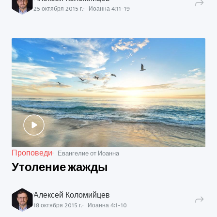
25 октября 2015 г.
Иоанна
4
:
11
-
19
Проповеди
Евангелие от Иоанна
Утоление жажды
Алексей Коломийцев
18 октября 2015 г.
Иоанна
4
:
1
-
10