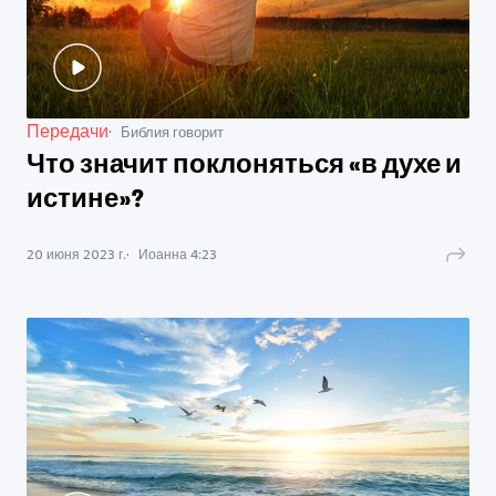
Передачи
Библия говорит
Что значит поклоняться «в духе и
истине»?
20 июня 2023 г.
Иоанна
4
:
23